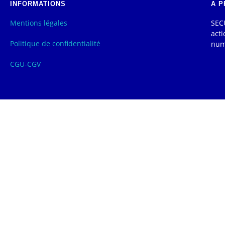
INFORMATIONS
A P
Mentions légales
SECU
acti
Politique de confidentialité
num
CGU-CGV