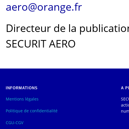
aero@orange.fr
Directeur de la publicatio
SECURIT AERO
INFORMATIONS
A P
Mentions légales
SECU
acti
Politique de confidentialité
num
CGU-CGV