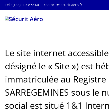
Tél : (+33) 663 872 601 ·
contact@securit-aero.fr
Le site internet accessible
désigné le « Site ») est h
immatriculée au Registre
SARREGEMINES sous le nu
social est situé 1&1 Inter