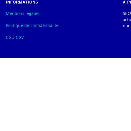
INFORMATIONS
A P
Mentions légales
SECU
acti
Politique de confidentialité
num
CGU-CGV