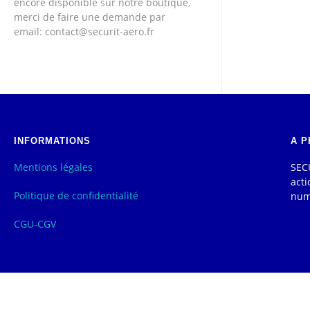
encore disponible sur notre boutique,
merci de faire une demande par
email: contact@securit-aero.fr
INFORMATIONS
A P
Mentions légales
SECU
acti
Politique de confidentialité
num
CGU-CGV