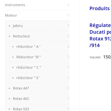
Instruments
Produits 
Moteur
Régulat
Jabiru
Ducati p
Reducteur
Rotax 91
/914
réducteur " A '
150
Réducteur "B "
156,00
€
réducteur " C "
réducteur " E '
Rotax 447
Rotax 462
Rotax 503