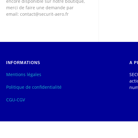
encore disponible sur notre boutique,
merci de faire une demande par
email: contact@securit-aero.fr
INFORMATIONS
A P
Mentions légales
SECU
acti
Politique de confidentialité
num
CGU-CGV