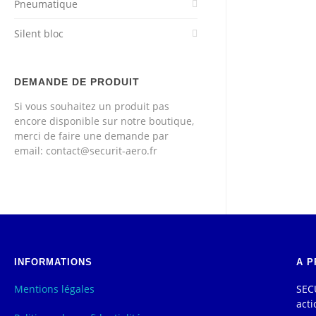
Pneumatique
Silent bloc
DEMANDE DE PRODUIT
Si vous souhaitez un produit pas
encore disponible sur notre boutique,
merci de faire une demande par
email: contact@securit-aero.fr
INFORMATIONS
A P
Mentions légales
SECU
acti