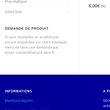
Pneumatique
8,00
€
TTC
Silent bloc
DEMANDE DE PRODUIT
Si vous souhaitez un produit pas
encore disponible sur notre boutique,
merci de faire une demande par
email: contact@securit-aero.fr
INFORMATIONS
A P
Mentions légales
SECU
acti