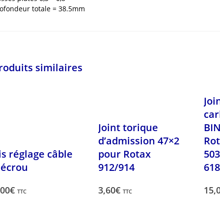
ofondeur totale = 38.5mm
roduits similaires
Joi
car
Joint torique
BIN
d’admission 47×2
Rot
is réglage câble
pour Rotax
503
 écrou
912/914
618
,00
€
3,60
€
15,
TTC
TTC