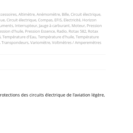
e
ccessoires
,
Altimètre
,
Anémomètre
,
Bille
,
Circuit électrique
,
que
,
Circuit électrique
,
Compas
,
EFIS
,
Electricité
,
Horizon
ruments
,
Interrupteur
,
Jauge à carburant
,
Moteur
,
Pression
ession d'huile
,
Pression Essence
,
Radio
,
Rotax 582
,
Rotax
4
,
Température d'Eau
,
Température d'huile
,
Température
,
Transpondeurs
,
Variomètre
,
Voltmètres / Amperemètres
otections des circuits électrique de l’aviation légère,