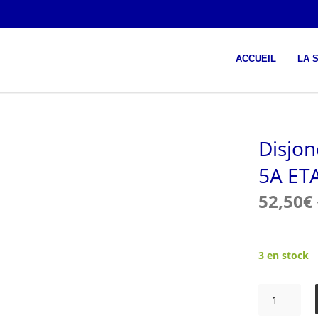
ACCUEIL
LA 
Disjon
5A ETA
52,50
€
3 en stock
quantité
de