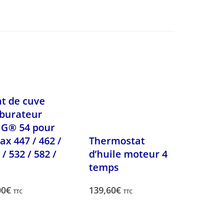
nt de cuve
burateur
G® 54 pour
ax 447 / 462 /
Thermostat
 / 532 / 582 /
d’huile moteur 4
temps
00
€
139,60
€
TTC
TTC