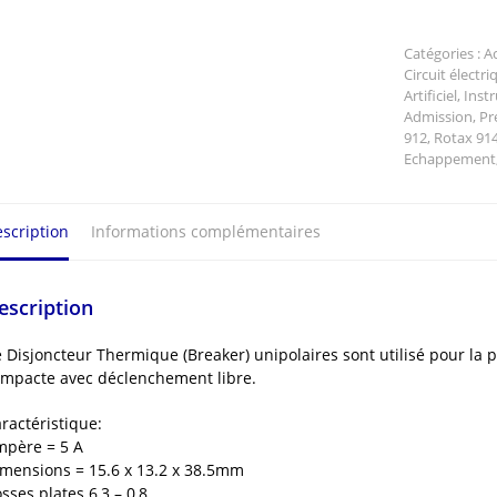
Disjoncteur
fusible
automatiqu
Catégories :
A
5A
Circuit électri
Artificiel
,
Inst
ETA
Admission
,
Pr
1
912
,
Rotax 91
Pôle
Echappement
scription
Informations complémentaires
escription
 Disjoncteur Thermique (Breaker) unipolaires sont utilisé pour la pr
mpacte avec déclenchement libre.
ractéristique:
père = 5 A
mensions = 15.6 x 13.2 x 38.5mm
sses plates 6,3 – 0,8