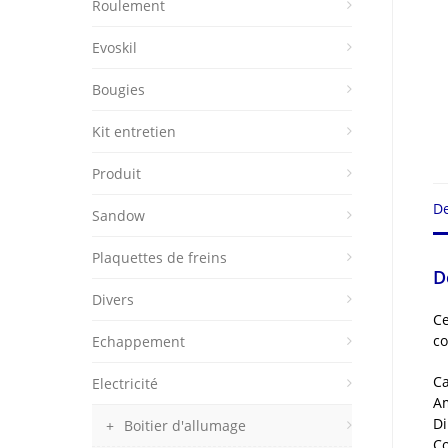
Roulement
Evoskil
Bougies
Kit entretien
Produit
De
Sandow
Plaquettes de freins
D
Divers
Ce
co
Echappement
Ca
Electricité
Am
Di
Boitier d'allumage
Co