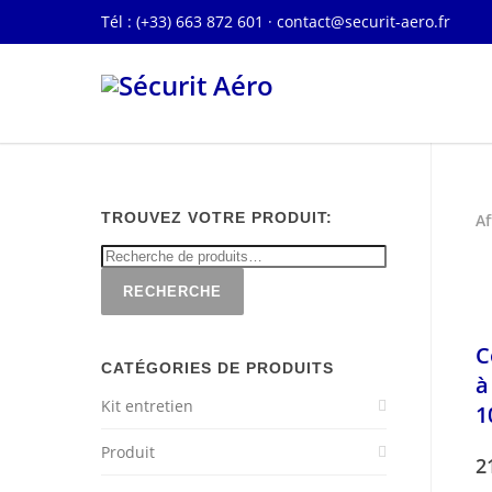
Tél : (+33) 663 872 601 ·
contact@securit-aero.fr
TROUVEZ VOTRE PRODUIT:
Af
RECHERCHE
C
CATÉGORIES DE PRODUITS
à
Kit entretien
1
Produit
2