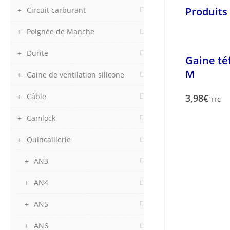
Produits 
Circuit carburant
Poignée de Manche
Durite
Gaine téf
M
Gaine de ventilation silicone
Câble
3,98
€
TTC
Camlock
Quincaillerie
AN3
AN4
AN5
AN6