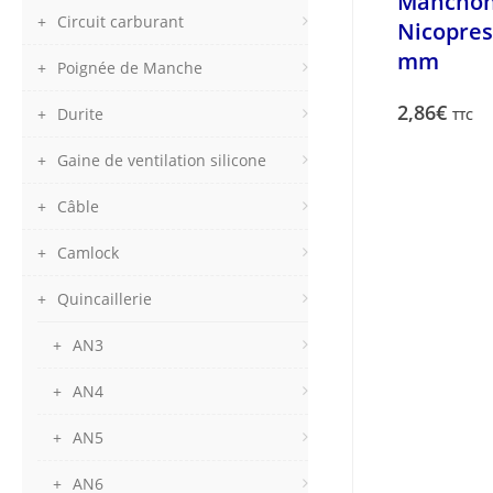
Mancho
Circuit carburant
Nicopres
mm
Poignée de Manche
2,86
€
Durite
TTC
Gaine de ventilation silicone
Câble
Camlock
Quincaillerie
AN3
AN4
AN5
AN6