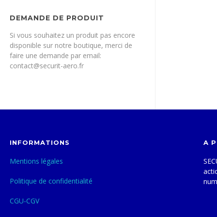
DEMANDE DE PRODUIT
Si vous souhaitez un produit pas encore
disponible sur notre boutique, merci de
faire une demande par email:
contact@securit-aero.fr
INFORMATIONS
A 
Mentions légales
SECU
acti
Politique de confidentialité
num
CGU-CGV