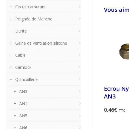
Circuit carburant
Vous aim
Poignée de Manche
Durite
Gaine de ventilation silicone
Câble
Camlock
Quincaillerie
Ecrou Ny
AN3
AN3
AN4
0,46
€
TTC
AN5
AN6