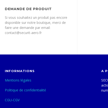
DEMANDE DE PRODUIT
Si vous souhaitez un produit pas encore
disponible sur notre boutique, merci de
faire une demande par email:
contact@securit-aero.fr
INFORMATIONS
A 
Mentions légales
SECU
acti
Politique de confidentialité
num
CGU-CGV