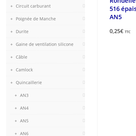
Rondelle
Circuit carburant
516 épai
AN5
Poignée de Manche
0,25
€
Durite
TTC
Gaine de ventilation silicone
Câble
Camlock
Quincaillerie
AN3
AN4
AN5
AN6