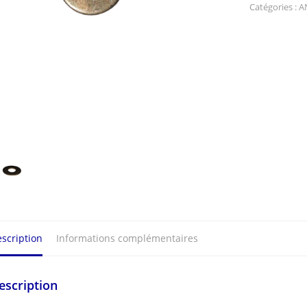
10L
Catégories :
A
pour
AN3
scription
Informations complémentaires
escription