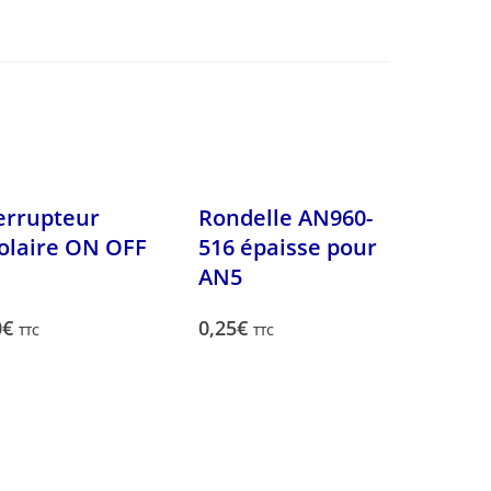
errupteur
Rondelle AN960-
olaire ON OFF
516 épaisse pour
AN5
0
€
0,25
€
TTC
TTC