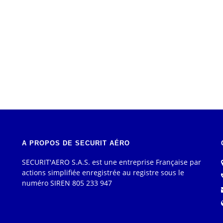
A PROPOS DE SECURIT AÉRO
SECURIT'AERO S.A.S. est une entreprise Française par
actions simplifiée enregistrée au registre sous le
numéro SIREN 805 233 947