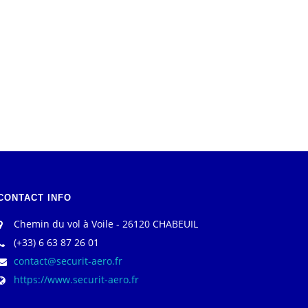
CONTACT INFO
Chemin du vol à Voile - 26120 CHABEUIL
(+33) 6 63 87 26 01
contact@securit-aero.fr
https://www.securit-aero.fr