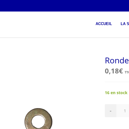
ACCUEIL
LA 
Ronde
0,18
€
TT
16 en stock
quantité
-
de
Rondelle
AN960-