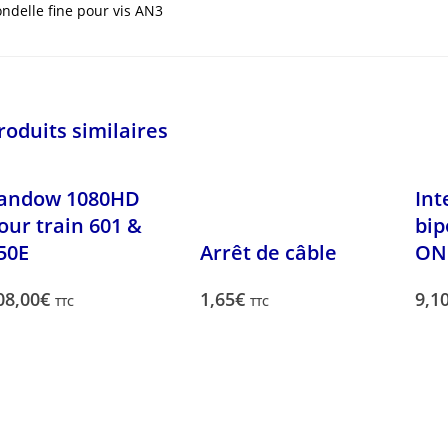
ndelle fine pour vis AN3
roduits similaires
andow 1080HD
Int
our train 601 &
bip
50E
Arrêt de câble
ON
08,00
€
1,65
€
9,1
TTC
TTC