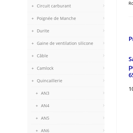
Ro
Circuit carburant
Poignée de Manche
Durite
P
Gaine de ventilation silicone
Câble
S
p
Camlock
6
Quincaillerie
1
AN3
AN4
AN5
AN6