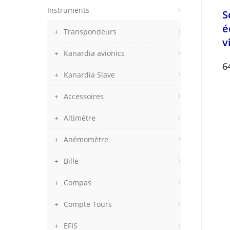
Instruments
S
é
Transpondeurs
v
Kanardia avionics
6
Kanardia Slave
Accessoires
Altimètre
Anémomètre
Bille
Compas
Compte Tours
EFIS