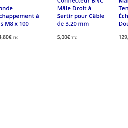
Connecteur BNC
Ma
onde
Mâle Droit à
Te
chappement à
Sertir pour Câble
Éc
is M8 x 100
de 3.20 mm
Dou
4,80
€
5,00
€
129
TTC
TTC