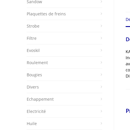
Sandow
Plaquettes de freins
De
Strobe
Filtre
D
Evoskil
KA
In
Roulement
av
co
Bougies
Di
Divers
Echappement
P
Electricité
Huile