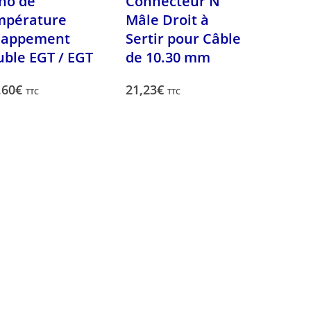
no de
Connecteur N
mpérature
Mâle Droit à
happement
Sertir pour Câble
ble EGT / EGT
de 10.30 mm
,60
€
21,23
€
TTC
TTC