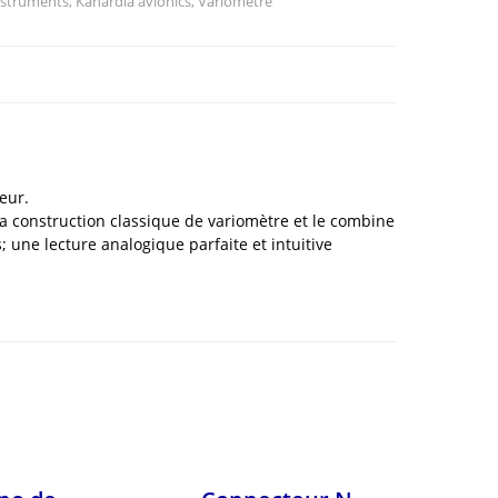
nstruments
,
Kanardia avionics
,
Variomètre
eur.
la construction classique de variomètre et le combine
; une lecture analogique parfaite et intuitive