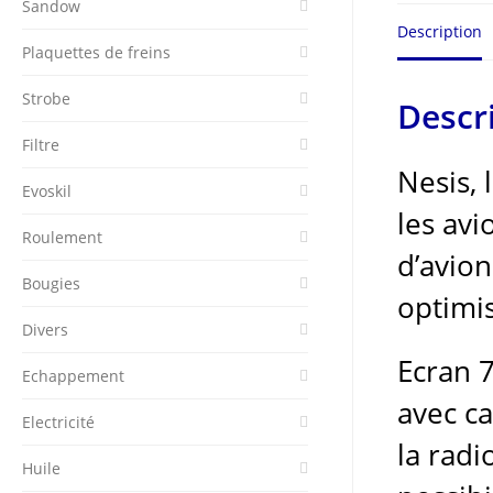
Sandow
Description
Plaquettes de freins
Strobe
Descr
Filtre
Nesis, 
Evoskil
les avi
Roulement
d’avio
Bougies
optimis
Divers
Ecran 7
Echappement
avec c
Electricité
la radi
Huile