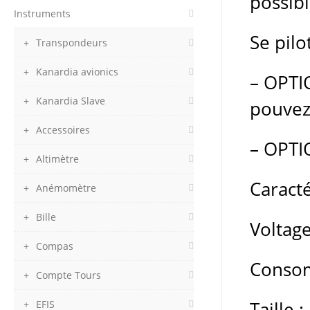
possibi
Instruments
Se pilo
Transpondeurs
Kanardia avionics
– OPTIO
Kanardia Slave
pouvez
Accessoires
– OPTI
Altimètre
Caracté
Anémomètre
Bille
Voltage
Compas
Consom
Compte Tours
EFIS
Taille 