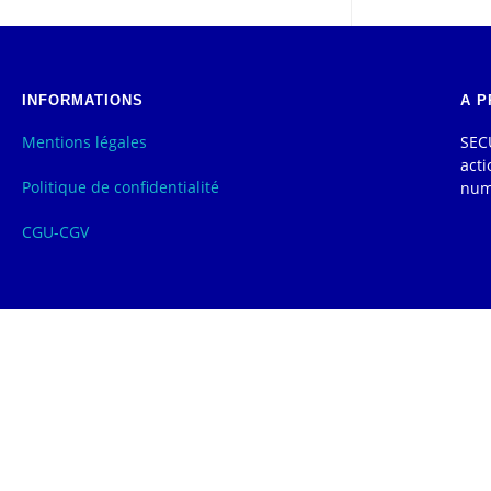
INFORMATIONS
A P
Mentions légales
SECU
acti
Politique de confidentialité
num
CGU-CGV