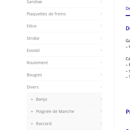
Sandow
De
Plaquettes de freins
Filtre
D
Strobe
Ga
– 
Evoskil
Ca
Roulement
– 
– 
Bougies
– 
Divers
Banjo
P
Poignée de Manche
Raccord