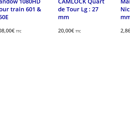
andow 1080HD
CAMLOCK Quart
Ma
our train 601 &
de Tour Lg : 27
Nic
50E
mm
m
08,00
€
20,00
€
2,8
TTC
TTC