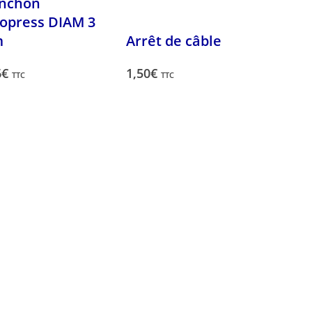
nchon
opress DIAM 3
m
Arrêt de câble
6
€
1,50
€
TTC
TTC