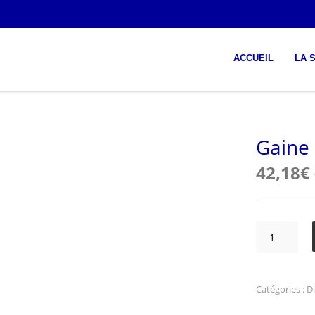
ACCUEIL
LA 
Gaine
42,18
€
quantité
de
Gaine
BOA
60
Catégories :
D
mm