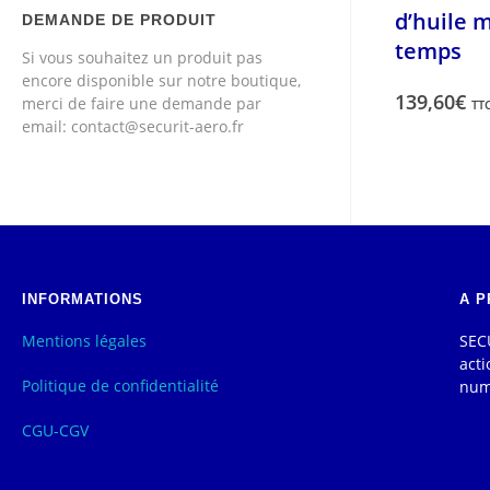
d’huile 
DEMANDE DE PRODUIT
temps
Si vous souhaitez un produit pas
encore disponible sur notre boutique,
139,60
€
merci de faire une demande par
TT
email: contact@securit-aero.fr
INFORMATIONS
A P
Mentions légales
SECU
acti
Politique de confidentialité
num
CGU-CGV