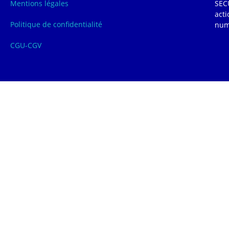
Mentions légales
SECU
acti
Politique de confidentialité
num
CGU-CGV