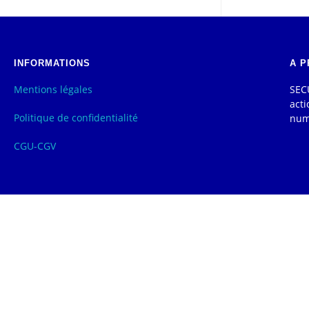
INFORMATIONS
A P
Mentions légales
SECU
acti
Politique de confidentialité
num
CGU-CGV