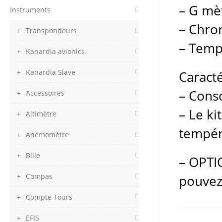
– G mè
Instruments
– Chro
Transpondeurs
– Temp
Kanardia avionics
Kanardia Slave
Caracté
– Cons
Accessoires
– Le ki
Altimètre
tempér
Anémomètre
Bille
– OPTIO
Compas
pouvez
Compte Tours
EFIS