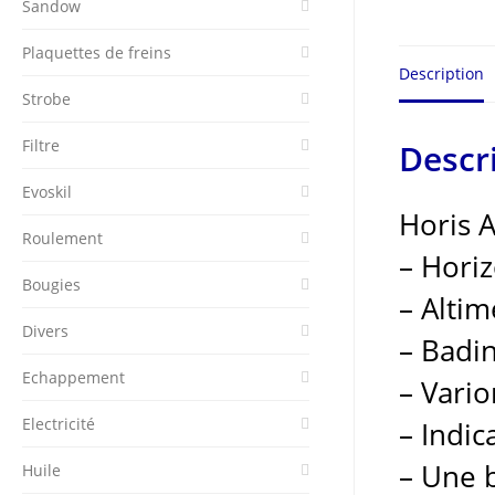
Sandow
Plaquettes de freins
Description
Strobe
Filtre
Descr
Evoskil
Horis 
Roulement
– Horiz
Bougies
– Altim
Divers
– Badi
Echappement
– Vari
Electricité
– Indic
– Une b
Huile