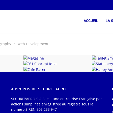
ACCUEIL
LA 
graphy
Web Development
Magazine
Tablet
F61 Concept Idea
Station
Cafe Racer
Happy
A PROPOS DE SECURIT AÉRO
SECURIT'AERO S.A.S. est une entreprise Française par
actions simplifiée enregistrée au registre sous le
numéro SIREN 805 233 947