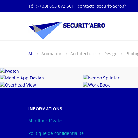
Tél : (+33) 663 872 601 ·
contact@securit-aero.fr
All
Animation
Architecture
Design
Photo
iWatch
Mobile App Design
Nendo Splinter
Overhead View
Work Book
INFORMATIONS
Mentions légales
Politique de confidentialité